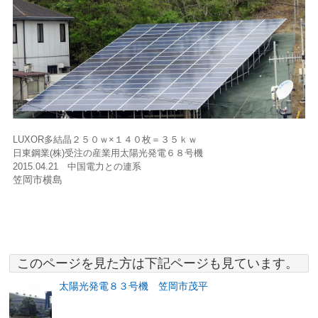
LUXOR多結晶２５０ｗ×１４０枚＝３５ｋｗ
日東鋼業(株)受注の産業用太陽光発電６８号機
2015.04.21 中国電力との連系
笠岡市横島
このページを見た方は下記ページも見ています。
太陽光発電８３号機 笠岡市茂平