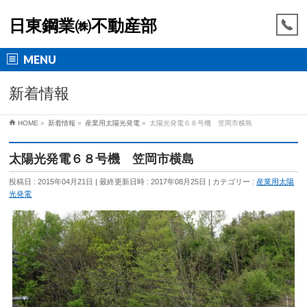
日東鋼業㈱不動産部
MENU
新着情報
HOME
»
新着情報
»
産業用太陽光発電
»
太陽光発電６８号機 笠岡市横島
太陽光発電６８号機 笠岡市横島
投稿日 : 2015年04月21日
最終更新日時 : 2017年08月25日
カテゴリー :
産業用太陽
光発電