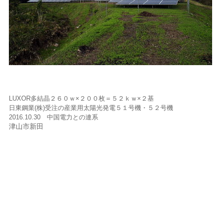
LUXOR多結晶２６０ｗ×２００枚＝５２ｋｗ×２基
日東鋼業(株)受注の産業用太陽光発電５１号機・５２号機
2016.10.30 中国電力との連系
津山市新田