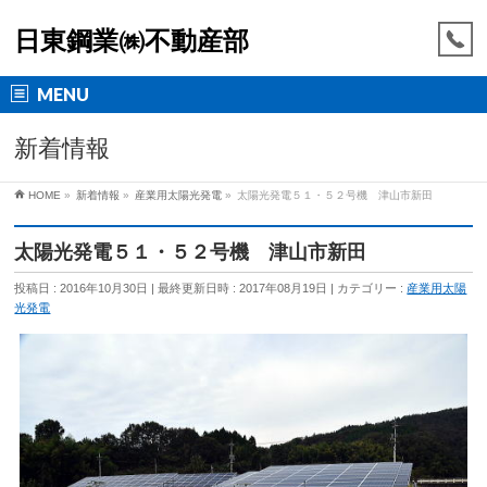
日東鋼業㈱不動産部
MENU
新着情報
HOME
»
新着情報
»
産業用太陽光発電
»
太陽光発電５１・５２号機 津山市新田
太陽光発電５１・５２号機 津山市新田
投稿日 : 2016年10月30日
最終更新日時 : 2017年08月19日
カテゴリー :
産業用太陽
光発電