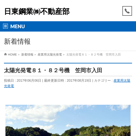
日東鋼業㈱不動産部
MENU
新着情報
HOME
»
新着情報
»
産業用太陽光発電
»
太陽光発電８１・８２号機 笠岡市入田
太陽光発電８１・８２号機 笠岡市入田
投稿日 : 2017年06月06日
最終更新日時 : 2017年08月19日
カテゴリー :
産業用太陽
光発電