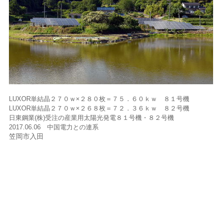
LUXOR単結晶２７０ｗ×２８０枚＝７５．６０ｋｗ ８１号機
LUXOR単結晶２７０ｗ×２６８枚＝７２．３６ｋｗ ８２号機
日東鋼業(株)受注の産業用太陽光発電８１号機・８２号機
2017.06.06 中国電力との連系
笠岡市入田