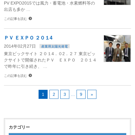
PV EXPO2015では風力・蓄電池・水素燃料等の
出店も多か …
この記事を読む
ＰＶ ＥＸＰＯ ２０１4
2014年02月27日
産業用太陽光発電
東京ビックサイト ２０１4．０2．２７ 東京ビッ
クサイトで開催されたＰＶ ＥＸＰＯ ２０１４
で昨年に引き続き、 …
この記事を読む
1
2
3
…
9
»
カテゴリー