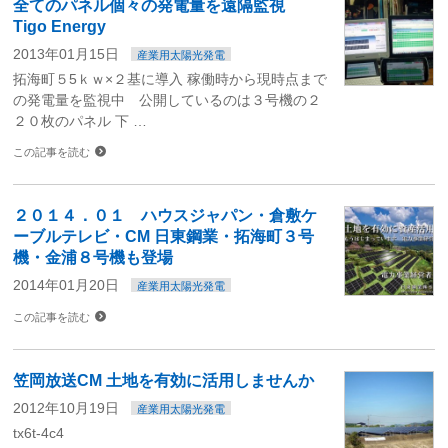
全てのパネル個々の発電量を遠隔監視
Tigo Energy
2013年01月15日
産業用太陽光発電
拓海町５5ｋｗ×２基に導入 稼働時から現時点まで
の発電量を監視中 公開しているのは３号機の２
２０枚のパネル 下 …
この記事を読む
２０１４．０１ ハウスジャパン・倉敷ケ
ーブルテレビ・CM 日東鋼業・拓海町３号
機・金浦８号機も登場
2014年01月20日
産業用太陽光発電
この記事を読む
笠岡放送CM 土地を有効に活用しませんか
2012年10月19日
産業用太陽光発電
tx6t-4c4