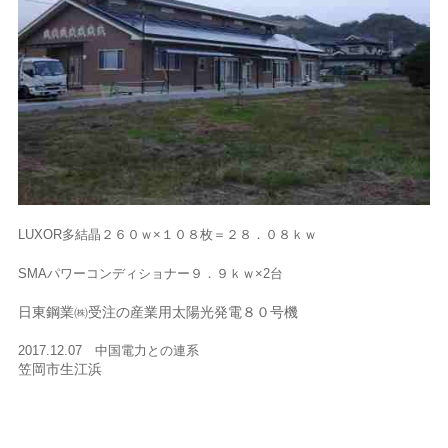
LUXOR多結晶２６０ｗ×１０８枚＝２８．０８ｋｗ
SMAパワーコンディショナー９．９ｋｗ×2台
日東鋼業㈱受注の産業用太陽光発電８０号機
2017.12.07 中国電力との連系
笠岡市生江浜