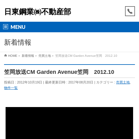
日東鋼業㈱不動産部
MENU
新着情報
HOME
»
新着情報
»
売買土地
»
笠岡放送CM Garden Avenue笠岡 2012.10
笠岡放送CM Garden Avenue笠岡 2012.10
投稿日 : 2012年10月19日
最終更新日時 : 2017年08月20日
カテゴリー :
売買土地
,
物件一覧