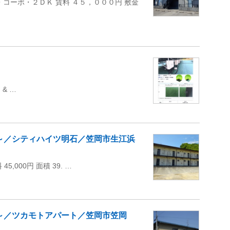
貸・コーポ・２ＤＫ 賃料 ４５，０００円 敷金
& …
0円～／シティハイツ明石／笠岡市生江浜
000円 面積 39. …
0円～／ツカモトアパート／笠岡市笠岡