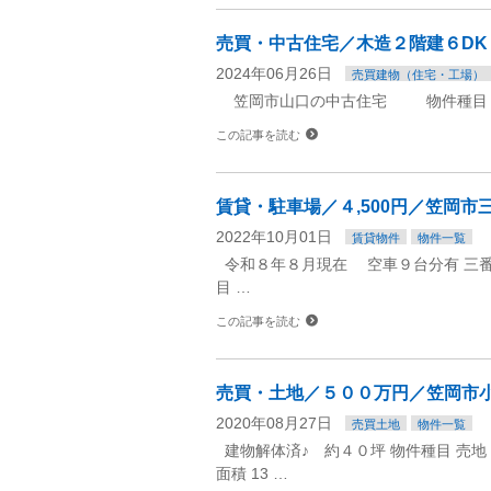
売買・中古住宅／木造２階建６DK
2024年06月26日
売買建物（住宅・工場）
笠岡市山口の中古住宅 物件種目 売
この記事を読む
賃貸・駐車場／４,500円／笠岡市
2022年10月01日
賃貸物件
物件一覧
令和８年８月現在 空車９台分有 三
目 …
この記事を読む
売買・土地／５００万円／笠岡市
2020年08月27日
売買土地
物件一覧
建物解体済♪ 約４０坪 物件種目 売地 
面積 13 …