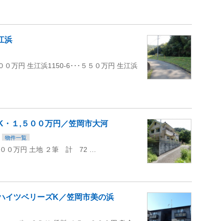
江浜
６００万円 生江浜1150-6･･･５５０万円 生江浜
K・１,５００万円／笠岡市大河
物件一覧
０万円 土地 ２筆 計 72 …
円／ハイツベリーズK／笠岡市美の浜