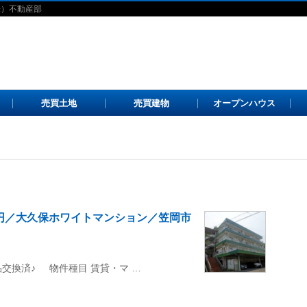
株）不動産部
売買土地
売買建物
オープンハウス
00円／大久保ホワイトマンション／笠岡市
品交換済♪ 物件種目 賃貸・マ …