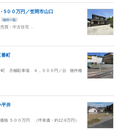
・5００万円／笠岡市山口
物件一覧
買・中古住宅 …
三番町
番町 月極駐車場 ４，５００円／台 物件種
小平井
価格 ５００万円 （坪単価・約12.6万円）