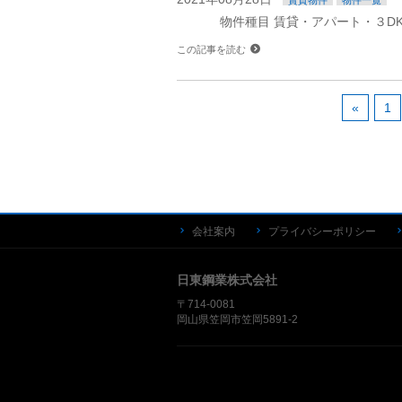
賃貸物件
物件一覧
物件種目 賃貸・アパート・３DK
この記事を読む
«
1
会社案内
プライバシーポリシー
日東鋼業株式会社
〒714-0081
岡山県笠岡市笠岡5891-2