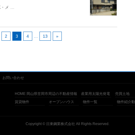
・メ …
2
3
4
…
13
»
お問い合わせ
HOME 岡山県笠岡市周辺の不動産情報
産業用太陽光発電
売買土地
賃貸物件
オープンハウス
物件一覧
物件紹介動
Copyright ©
日東鋼業株式会社
All Rights Reserved.