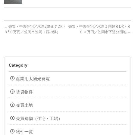
←
売買・中古住宅／木造2階建７DK・
売買・中古住宅／木造２階建６DK・６
８5０万円／笠岡市笠岡（西の浜）
００万円／笠岡市下追分団地
→
Category
産業用太陽光発電
賃貸物件
売買土地
売買建物（住宅・工場）
物件一覧