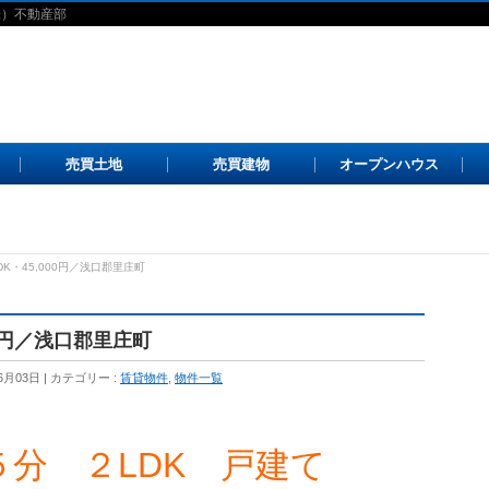
株）不動産部
売買土地
売買建物
オープンハウス
K・45,000円／浅口郡里庄町
00円／浅口郡里庄町
6月03日
カテゴリー :
賃貸物件
,
物件一覧
分 ２LDK 戸建て