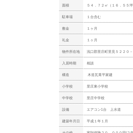
面積
５４．７２㎡（１６．５５坪
駐車場
１台含む
敷金
１ヶ月
礼金
１ヶ月
物件所在地
浅口郡里庄町里見５２２０－
入居時期
相談
構造
木造瓦葺平家建
小学校
里庄東小学校
中学校
里庄中学校
設備
エアコン1台 上水道
建築年月日
平成１年１月
その他
家財保険２０，０００円/２