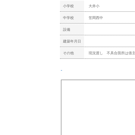
小学校
大井小
中学校
笠岡西中
設備
建築年月日
その他
現況渡し 不具合箇所は借