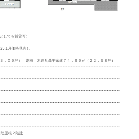
としても賃貸可）
25.1月価格見直し
３．０６坪） 別棟 木造瓦葺平家建７４．６６㎡（２２．５８坪）
造陸屋根２階建