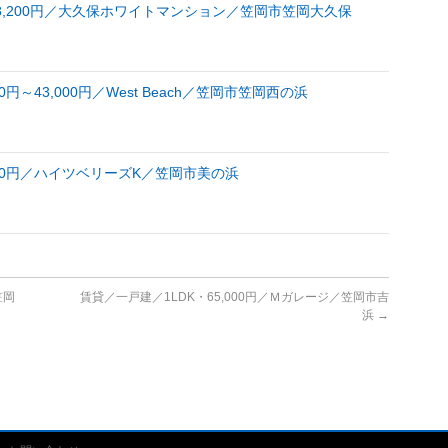
8,200円／大久保ホワイトマンション／笠岡市笠岡大久保
円～43,000円／West Beach／笠岡市笠岡西の浜
000円／ハイツベリーズK／笠岡市美の浜
笠岡
賃貸／一戸建／1LDK・65,000円／Ｍガレージ／笠岡市吉
浜
→