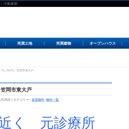
株）不動産部
売買土地
売買建物
オープンハウス
76,780円／笠岡市東大戸
円／笠岡市東大戸
1月25日
カテゴリー :
賃貸物件
,
物件一覧
近く 元診療所