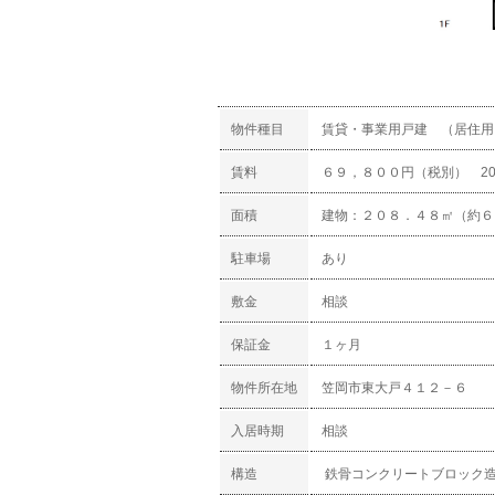
物件種目
賃貸・事業用戸建 （居住用
賃料
６９，８００円（税別） 20
面積
建物：２０８．４８㎡（約６
駐車場
あり
敷金
相談
保証金
１ヶ月
物件所在地
笠岡市東大戸４１２－６
入居時期
相談
構造
鉄骨コンクリートブロック