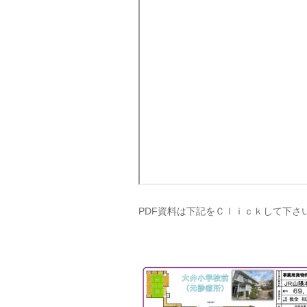
PDF資料は下記をＣｌｉｃｋして下さ