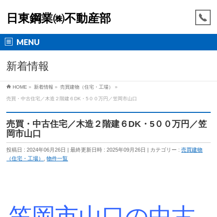
日東鋼業㈱不動産部
MENU
新着情報
HOME
»
新着情報
»
売買建物（住宅・工場）
»
売買・中古住宅／木造２階建６DK・5００万円／笠岡市山口
売買・中古住宅／木造２階建６DK・5００万円／笠
岡市山口
投稿日 : 2024年06月26日
最終更新日時 : 2025年09月26日
カテゴリー :
売買建物
（住宅・工場）
,
物件一覧
笠岡市山口の中古