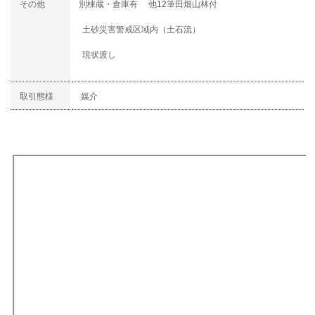
その他
別棟蔵・倉庫有 他12筆田畑山林付
土砂災害警戒区域内（土石流）
現状渡し
取引態様
媒介