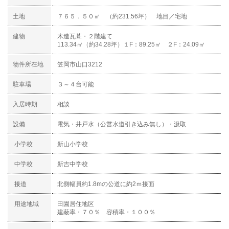
土地
７６５．５０㎡ （約231.56坪） 地目／宅地
建物
木造瓦葺・２階建て
113.34㎡（約34.28坪）１F：89.25㎡ ２F：24.09㎡
物件所在地
笠岡市山口3212
駐車場
３～４台可能
入居時期
相談
設備
電気・井戸水（公営水道引き込み無し）・汲取
小学校
新山小学校
中学校
新吉中学校
接道
北側幅員約1.8mの公道に約2ｍ接面
用途地域
田園居住地区
建蔽率・７０％ 容積率・１００％