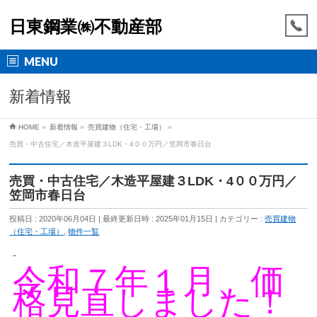
日東鋼業㈱不動産部
MENU
新着情報
HOME
»
新着情報
»
売買建物（住宅・工場）
»
売買・中古住宅／木造平屋建３LDK・4００万円／笠岡市春日台
売買・中古住宅／木造平屋建３LDK・4００万円／
笠岡市春日台
投稿日 : 2020年06月04日
最終更新日時 : 2025年01月15日
カテゴリー :
売買建物
（住宅・工場）
,
物件一覧
令和７年１月、価
格見直しました！