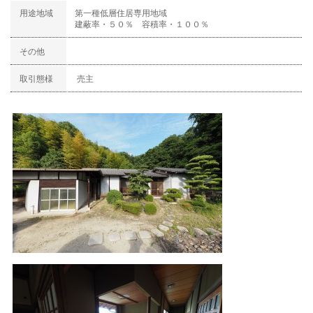
用途地域
第一種低層住居専用地域
建蔽率・５０％ 容積率・１００％
その他
取引態様
売主