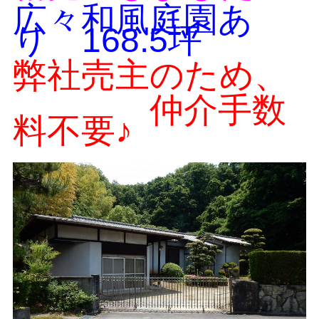
広々和風庭園あ
り 168.5坪
弊社売主のため、
仲介手数
料不要♪