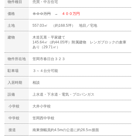
物件種目
売買・中古住宅
価格
８００万円
→
４００万円
土地
557.03㎡ （約168.5坪） 地目／宅地
建物
木造瓦葺・平家建て
145.64㎡（約44.05坪）附属建物 レンガブロックの倉庫
あり（29.71㎡）
物件所在地
笠岡市春日台３２３
駐車場
３～４台分可能
入居時期
相談
設備
上水道・下水道・電気・プロパンガス
小学校
大井小学校
中学校
笠岡西中学校
接道
南東側幅員約4.5mの公道に約26.5ｍ接面