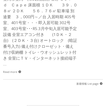
ｄ Ｃａｐｅ 床面積 １ＤＫ ３９．０
８㎡ ２ＤＫ ５６．７６㎡ 駐車場 別
途要 ３，000円～／台 入居時期 405号
室、401号室・・・即入居可能 302号
室、403号室･･･R5.3月中旬入居可能予定
設備 全室エアコン付き (1ＤＫ・２
台) (２ＤＫ・３台) オートロック (暗証
番号入力) 備え付けクローゼット・備え
付け収納棚 トイレ・ウオッシュレット付
き 全室にＴＶ・インターネット接続端子
…
Read more
新着情報 List page