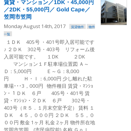
賃貸・マンション／1DK・45,000円
／2DK・55,000円／ Gold Cape／
笠岡市笠岡
Monday August 14th, 2017
賃貸物件
物件
一覧
１ＤＫ 405号 ・401号即入居可能です
♪ ２ＤＫ 302号・403号 リフォーム後
入居可能です。 １DK ２DK
マンション１Ｆ駐車場位置図 Ａ～
Ｄ：5,000円 Ｅ～Ｇ：8,000
円 Ｈ・Ｉ：6,000円 少し離れた駐
車場･･･3，000円 物件種目 賃貸・ﾏﾝｼｮ
ﾝ・１ＤＫ ６戸 405号・401号 賃
貸・ﾏﾝｼｮﾝ・２ＤＫ ６戸 302号・
403号（Ｒ５．１月末空室予定） 賃料 １
ＤＫ ４５，０００円 ２ＤＫ ５５，０
００円 敷金 1ヶ月 礼金 2ヶ月 物件所在地
笠岡市笠岡 (市民病院前) 名称 Ｇｏｌ