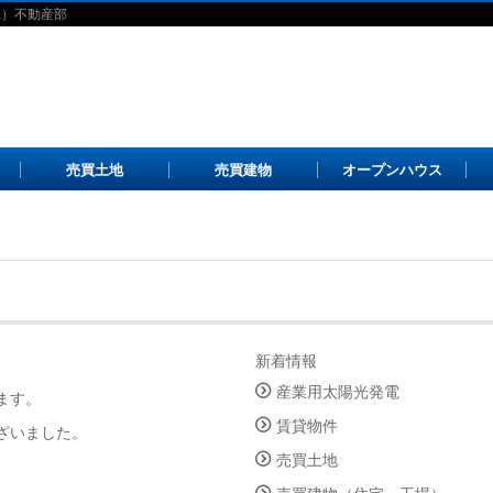
株）不動産部
売買土地
売買建物
オープンハウス
新着情報
産業用太陽光発電
ます。
賃貸物件
ざいました。
売買土地