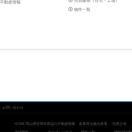
売買建物（住宅・工場）
の不動産情報
物件一覧
お問い合わせ
HOME 岡山県笠岡市周辺の不動産情報
産業用太陽光発電
売買土地
賃貸物件
オープンハウス
物件一覧
物件紹介動